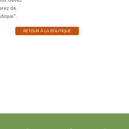
Vous devez
erez de
utique".
RETOUR À LA BOUTIQUE