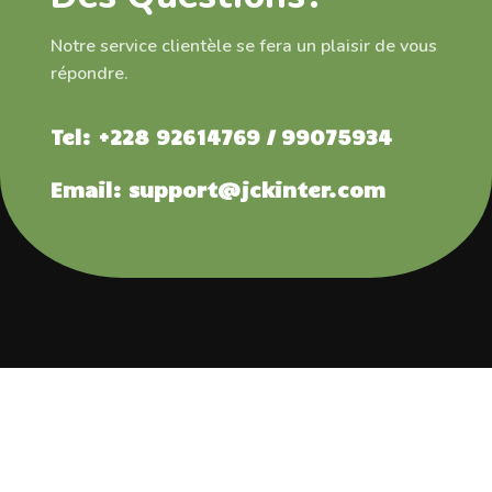
Notre service clientèle se fera un plaisir de vous
répondre.
Tel: +228 92614769 / 99075934
Email: support@jckinter.com
Contactez-Nous
Politiques De Confidentialité
Conditions Générales D’utilisation