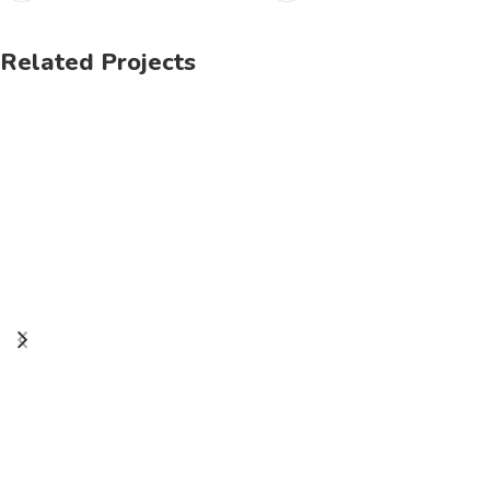
Related Projects
Et vestibulum quis a suspendisse
Decor