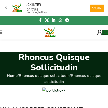
Skip to navigation
JCK INTER
✕
VOIR
GRATUIT
Skip to main content
Sur Google Play
Rhoncus Quisque
Sollicitudin
Home
Rhoncus quisque sollicitudin
Rhoncus quisque
sollicitudin