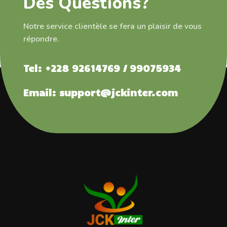
Des Questions?
Notre service clientèle se fera un plaisir de vous
répondre.
Tel: +228 92614769 / 99075934
Email: support@jckinter.com