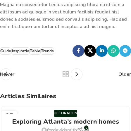
Magna eu consectetur
Lectus adipiscing
litora eu id cum a
elit ipsum ad quisque in vestibulum facilisis feugiat nisl
donec a sodales euismod sed convallis adipiscing. Hac sed
enim tristique nam tortor ut inceptos a ad nisl magna.
Guide
Inspiratio
Table
Trends
Newer
Older
Articles Similaires
DECORATION
27
Exploring Atlanta’s modern homes
AOÛT
0
fordavidsmith