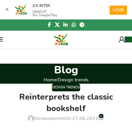
Skip to navigation
JCK INTER
✕
VOIR
GRATUIT
Skip to main content
Sur Google Play
Blog
Home
Design trends
DESIGN TRENDS
Reinterprets the classic
bookshelf
0
fordavidsmith
On 27.08.2021