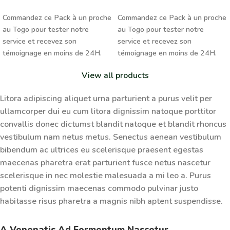
AJOUTER AU PANIER
AJOUTER AU PANIER
Commandez ce Pack à un proche
Commandez ce Pack à un proche
au Togo pour tester notre
au Togo pour tester notre
service et recevez son
service et recevez son
témoignage en moins de 24H.
témoignage en moins de 24H.
View all products
Litora adipiscing aliquet urna parturient a purus velit per
ullamcorper dui eu cum litora dignissim natoque porttitor
convallis donec dictumst blandit natoque et blandit rhoncus
vestibulum nam netus metus.
Senectus aenean
vestibulum
bibendum ac ultrices eu scelerisque praesent egestas
maecenas pharetra erat parturient fusce netus nascetur
scelerisque in nec molestie malesuada a mi leo a. Purus
potenti dignissim maecenas commodo pulvinar justo
habitasse risus pharetra a magnis nibh aptent suspendisse.
A Venenatis Ad Fermentum Nascetur